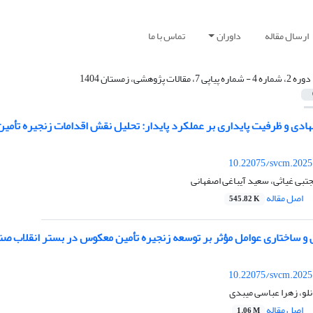
ارسال مقاله
داوران
تماس با ما
دوره 2، شماره 4 - شماره پیاپی 7، مقالات پژوهشی، زمستان 1404
هادی و ظرفیت پایداری بر عملکرد پایدار: تحلیل نقش اقدامات زنجیره تأمی
10.22075/svcm.2025
بی غیاثی، سعید آیباغی اصفهانی
اصل مقاله
545.82 K
 و ساختاری عوامل مؤثر بر توسعه زنجیره تأمین معکوس در بستر انقلاب صنعتی چهارم
10.22075/svcm.2025
لو، زهرا عباسی میبدی
اصل مقاله
1.06 M