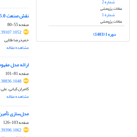
شماره 2
مقالات پژوهشی
شماره 1
نقش صنعت 5.0 در کاهش ریسک و ارتقای عملکرد زنجیره تأمین: گامی به سوی مزیت رقابتی پایدار
مقالات پژوهشی
صفحه
55-80
.39107.1052
دوره 1 (1403)
حمیدرضا طلایی
مشاهده مقاله
ارائه مدل مفهو
صفحه
81-101
.38836.1048
کامران کیانی، عل
مشاهده مقاله
مدل‌سازی تأمین 
صفحه
103-126
.39396.1062