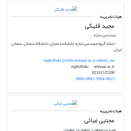
هیات تحریریه
مجید قلهکی
مهندسی سازه
استاد گروه مهندسی سازه، دانشکده عمران، دانشگاه سمنان، سمنان،
ایران.
mgholhaki.profile.semnan.ac.ir/#about_me
semnan.ac.ir
mgholhaki
02331535200
0000-0002-9904-8623
هیات تحریریه
مجتبی غیاثی
مدیریت صنعتی- تحقیق در عملیات