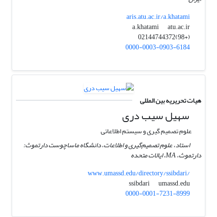
aris.atu.ac.ir/a.khatami
atu.ac.ir
a.khatami
(+98)02144744372
0000-0003-0903-6184
هیات تحریریه بین المللی
سهیل سیب دری
علوم تصمیم گیری و سیستم اطلاعاتی
استاد، علوم تصمیم‌گیری و اطلاعات، دانشگاه ماساچوست دارتموث:
دارتموث، MA، ایالات متحده
www.umassd.edu/directory/ssibdari/
umassd.edu
ssibdari
0000-0001-7231-8999