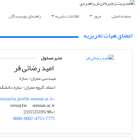
صفحه اصلی
مرور
اطلاعات نشریه
راهنمای نویسندگان
اعضای هیات تحریریه
مدیر مسئول
امید رضائی فر
مهندسی عمران- سازه
استاد، گروه عمران- سازه، دانشکد
orezayfar.profile.semnan.ac.ir/
semnan.ac.ir
orezayfar
(+98)2331535195
0000-0002-4753-7775