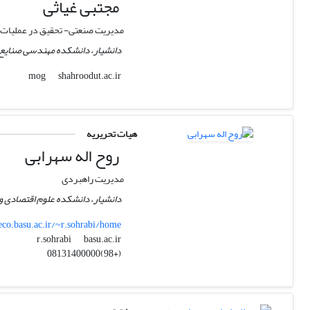
مجتبی غیاثی
مدیریت صنعتی- تحقیق در عملیات
دانشیار، دانشکده مهندسی صنایع 
shahroodut.ac.ir
mog
هیات تحریریه
روح اله سهرابی
مدیریت راهبردی
دانشیار، دانشکده علوم اقتصادی و 
eco.basu.ac.ir/~r.sohrabi/home
basu.ac.ir
r.sohrabi
(+98)08131400000